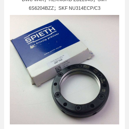
6S6204BZZ；SKF NU314ECP/C3