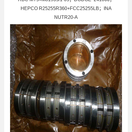
HEPCO R25255R360+FCC25255LB；INA
NUTR20-A