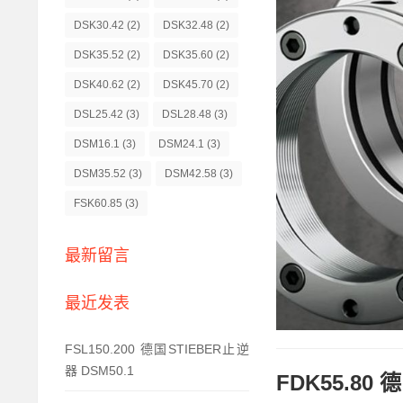
DSK30.42
(2)
DSK32.48
(2)
DSK35.52
(2)
DSK35.60
(2)
DSK40.62
(2)
DSK45.70
(2)
DSL25.42
(3)
DSL28.48
(3)
DSM16.1
(3)
DSM24.1
(3)
DSM35.52
(3)
DSM42.58
(3)
FSK60.85
(3)
最新留言
最近发表
FSL150.200 德国STIEBER止逆
器 DSM50.1
FDK55.80 