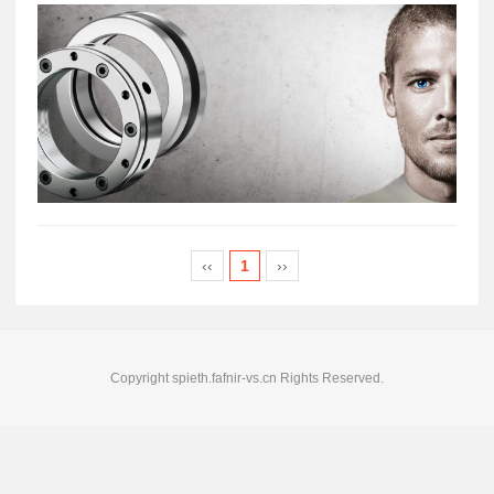
‹‹
1
››
Copyright spieth.fafnir-vs.cn Rights Reserved.